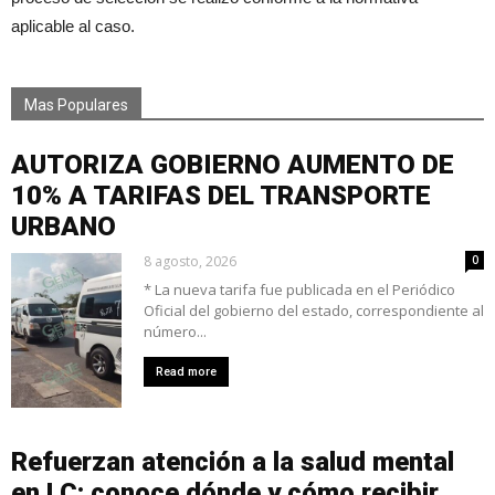
aplicable al caso.
Mas Populares
AUTORIZA GOBIERNO AUMENTO DE
10% A TARIFAS DEL TRANSPORTE
URBANO
8 agosto, 2026
0
* La nueva tarifa fue publicada en el Periódico
Oficial del gobierno del estado, correspondiente al
número...
Read more
Refuerzan atención a la salud mental
en LC: conoce dónde y cómo recibir