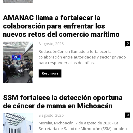
AMANAC llama a fortalecer la
colaboración para enfrentar los
nuevos retos del comercio marítimo
8 agosto, 2026
0
RedacciónCon un llamado a fortalecer la
colaboración entre autoridades y sector privado
para responder a los desafíos...
Read more
SSM fortalece la detección oportuna
de cáncer de mama en Michoacán
8 agosto, 2026
0
Morelia, Michoacán, 7 de agosto de 2026.- La
Secretaría de Salud de Michoacán (SSM) fortalece