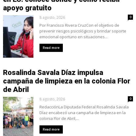
apoyo gratuito
8 agosto, 2026
0
Por Francisco Rivera CruzCon el objetivo de
prevenir riesgos psicológicos y brindar soporte
emocional oportuno en situaciones...
Read more
Rosalinda Savala Díaz impulsa
campaña de limpieza en la colonia Flor
de Abril
8 agosto, 2026
0
RedacciónLa Diputada Federal Rosalinda Savala
Díaz encabezó una campaña de limpieza en la
colonia Flor de Abril,...
Read more