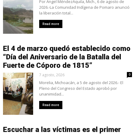
Por Ángel MéndezAquila, Mich., 6 de agosto de
2026.-La Comunidad Indígena de Pomaro anunció
la liberación total...
Read more
El 4 de marzo quedó establecido como
“Día del Aniversario de la Batalla del
Fuerte de Cóporo de 1815”
7 agosto, 2026
0
Morelia, Michoacán, a 5 de agosto del 2026.- El
Pleno del Congreso del Estado aprobó por
unanimidad...
Read more
Escuchar a las víctimas es el primer