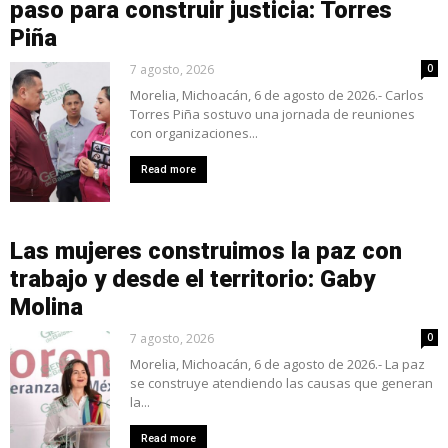
paso para construir justicia: Torres
Piña
7 agosto, 2026
0
Morelia, Michoacán, 6 de agosto de 2026.- Carlos
Torres Piña sostuvo una jornada de reuniones
con organizaciones...
Read more
Las mujeres construimos la paz con
trabajo y desde el territorio: Gaby
Molina
7 agosto, 2026
0
Morelia, Michoacán, 6 de agosto de 2026.- La paz
se construye atendiendo las causas que generan
la...
Read more