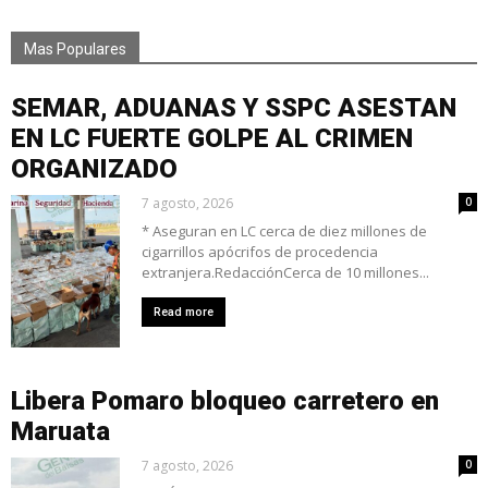
Mas Populares
SEMAR, ADUANAS Y SSPC ASESTAN
EN LC FUERTE GOLPE AL CRIMEN
ORGANIZADO
7 agosto, 2026
0
* Aseguran en LC cerca de diez millones de
cigarrillos apócrifos de procedencia
extranjera.RedacciónCerca de 10 millones...
Read more
Libera Pomaro bloqueo carretero en
Maruata
7 agosto, 2026
0