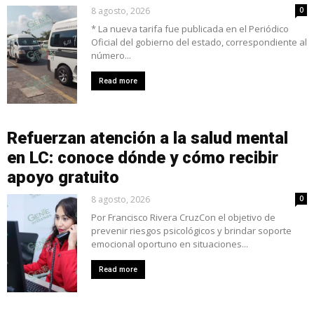
8 agosto, 2026
0
* La nueva tarifa fue publicada en el Periódico
Oficial del gobierno del estado, correspondiente al
número...
Read more
Refuerzan atención a la salud mental
en LC: conoce dónde y cómo recibir
apoyo gratuito
8 agosto, 2026
0
Por Francisco Rivera CruzCon el objetivo de
prevenir riesgos psicológicos y brindar soporte
emocional oportuno en situaciones...
Read more