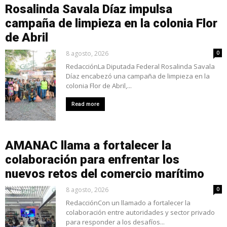
Rosalinda Savala Díaz impulsa
campaña de limpieza en la colonia Flor
de Abril
8 agosto, 2026
0
RedacciónLa Diputada Federal Rosalinda Savala
Díaz encabezó una campaña de limpieza en la
colonia Flor de Abril,...
Read more
AMANAC llama a fortalecer la
colaboración para enfrentar los
nuevos retos del comercio marítimo
8 agosto, 2026
0
RedacciónCon un llamado a fortalecer la
colaboración entre autoridades y sector privado
para responder a los desafíos...