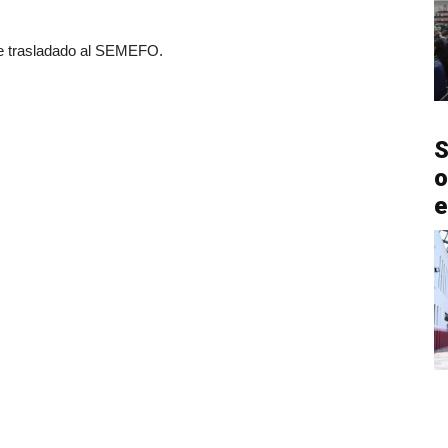
fue trasladado al SEMEFO.
S
o
e