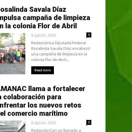
osalinda Savala Díaz
mpulsa campaña de limpieza
n la colonia Flor de Abril
8 agosto, 2026
0
RedacciónLa Diputada Federal
Rosalinda Savala Díaz encabezó
una campaña de limpieza en la
colonia Flor de Abril,...
Read more
MANAC llama a fortalecer
a colaboración para
nfrentar los nuevos retos
el comercio marítimo
8 agosto, 2026
0
RedacciónCon un llamado a