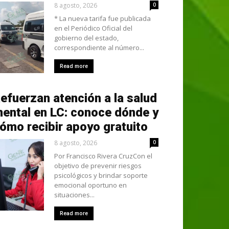
8 agosto, 2026
0
* La nueva tarifa fue publicada
en el Periódico Oficial del
gobierno del estado,
correspondiente al número...
Read more
efuerzan atención a la salud
ental en LC: conoce dónde y
ómo recibir apoyo gratuito
8 agosto, 2026
0
Por Francisco Rivera CruzCon el
objetivo de prevenir riesgos
psicológicos y brindar soporte
emocional oportuno en
situaciones...
Read more