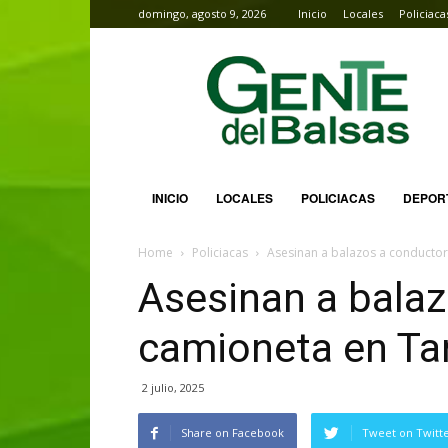
domingo, agosto 9, 2026
Inicio
Locales
Policiaca
Gente
del
Balsas
INICIO
LOCALES
POLICIACAS
DEPOR
Home
Policiacas
Asesinan a balazos a conducto
Asesinan a balaz
camioneta en Ta
2 julio, 2025
Share on Facebook
Tweet on Twitt