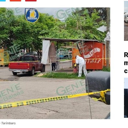
R
m
c
n Tarímbaro.