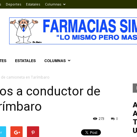
s
Deportes
Estatales
Columnas
TES
ESTATALES
COLUMNAS
r de camioneta en Tarímbaro
os a conductor de
rímbaro
273
0
T
er