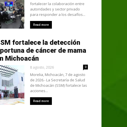
fortalecer la colaboración entre
autoridades y sector privado
para responder a los desafíos...
Read more
SM fortalece la detección
portuna de cáncer de mama
n Michoacán
8 agosto, 2026
0
Morelia, Michoacán, 7 de agosto
de 2026.- La Secretaría de Salud
de Michoacán (SSM) fortalece las
acciones...
Read more