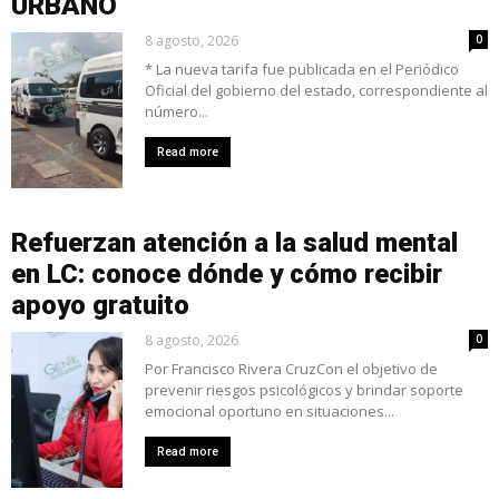
URBANO
8 agosto, 2026
0
* La nueva tarifa fue publicada en el Periódico
Oficial del gobierno del estado, correspondiente al
número...
Read more
Refuerzan atención a la salud mental
en LC: conoce dónde y cómo recibir
apoyo gratuito
8 agosto, 2026
0
Por Francisco Rivera CruzCon el objetivo de
prevenir riesgos psicológicos y brindar soporte
emocional oportuno en situaciones...
Read more