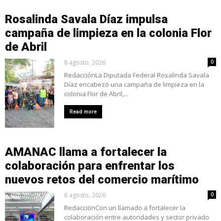
Rosalinda Savala Díaz impulsa
campaña de limpieza en la colonia Flor
de Abril
8 agosto, 2026
0
RedacciónLa Diputada Federal Rosalinda Savala
Díaz encabezó una campaña de limpieza en la
colonia Flor de Abril,...
Read more
AMANAC llama a fortalecer la
colaboración para enfrentar los
nuevos retos del comercio marítimo
8 agosto, 2026
0
RedacciónCon un llamado a fortalecer la
colaboración entre autoridades y sector privado