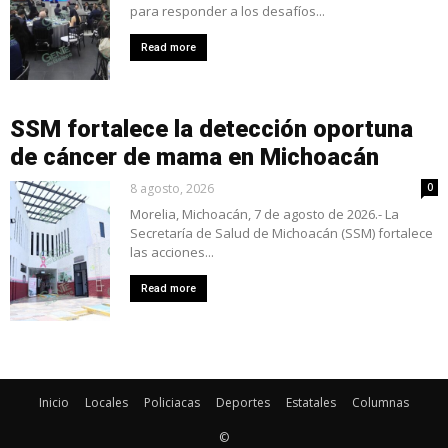
para responder a los desafíos...
Read more
SSM fortalece la detección oportuna
de cáncer de mama en Michoacán
8 agosto, 2026
0
Morelia, Michoacán, 7 de agosto de 2026.- La
Secretaría de Salud de Michoacán (SSM) fortalece
las acciones...
Read more
Inicio
Locales
Policiacas
Deportes
Estatales
Columnas
©