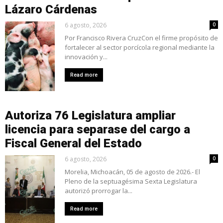
Lázaro Cárdenas
6 agosto, 2026
0
Por Francisco Rivera CruzCon el firme propósito de
fortalecer al sector porcícola regional mediante la
innovación y...
Read more
Autoriza 76 Legislatura ampliar
licencia para separase del cargo a
Fiscal General del Estado
6 agosto, 2026
0
Morelia, Michoacán, 05 de agosto de 2026.- El
Pleno de la septuagésima Sexta Legislatura
autorizó prorrogar la...
Read more