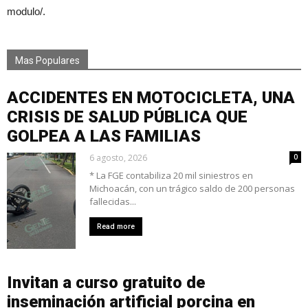
modulo/.
Mas Populares
ACCIDENTES EN MOTOCICLETA, UNA
CRISIS DE SALUD PÚBLICA QUE
GOLPEA A LAS FAMILIAS
6 agosto, 2026
0
* La FGE contabiliza 20 mil siniestros en
Michoacán, con un trágico saldo de 200 personas
fallecidas...
Read more
Invitan a curso gratuito de
inseminación artificial porcina en