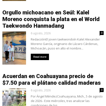
Orgullo michoacano en Seúl: Kalel
Moreno conquista la plata en el World
Taekwondo Hanmadang
6 agosto, 2026
0
RedacciónEl joven taekwondoín Kalel Alexander
Moreno García, originario de Lázaro Cárdenas,
Michoacán, puso en alto el nombre...
Read more
Acuerdan en Coahuayana precio de
$7.50 para el plátano calidad maderas
6 agosto, 2026
0
Por Ángel MéndezCoahuayana, Mich., 5 de agosto
de 2026.- Este miércoles, tras analizar las
condiciones de los...