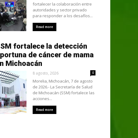
fortalecer la colaboración entre
autoridades y sector privado
para responder a los desafíos...
Read more
SM fortalece la detección
portuna de cáncer de mama
n Michoacán
8 agosto, 2026
0
Morelia, Michoacán, 7 de agosto
de 2026.- La Secretaría de Salud
de Michoacán (SSM) fortalece las
acciones...
Read more