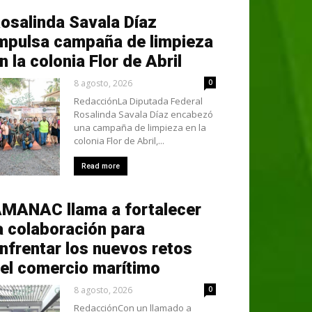
osalinda Savala Díaz
mpulsa campaña de limpieza
n la colonia Flor de Abril
8 agosto, 2026
0
RedacciónLa Diputada Federal
Rosalinda Savala Díaz encabezó
una campaña de limpieza en la
colonia Flor de Abril,...
Read more
MANAC llama a fortalecer
a colaboración para
nfrentar los nuevos retos
el comercio marítimo
8 agosto, 2026
0
RedacciónCon un llamado a