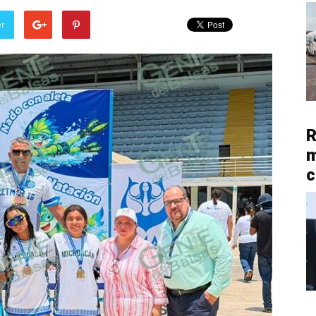
er
R
m
c