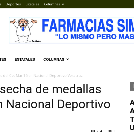
s
Deportes
Estatales
Columnas
TES
ESTATALES
COLUMNAS
s del Cet Mar 16 en Nacional Deportivo Veracruz
osecha de medallas
n Nacional Deportivo
T
264
0