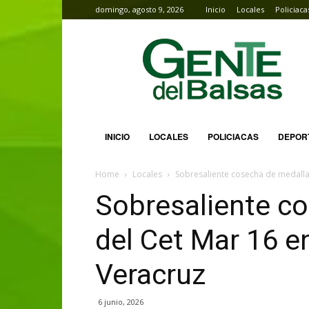
domingo, agosto 9, 2026
Inicio
Locales
Policiaca
Gente
del
Balsas
INICIO
LOCALES
POLICIACAS
DEPOR
Home
Locales
Sobresaliente cosecha de medalla
Sobresaliente c
del Cet Mar 16 e
Veracruz
6 junio, 2026