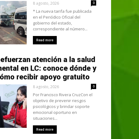
8 agosto, 2026
0
* La nueva tarifa fue publicada
en el Periódico Oficial del
gobierno del estado,
correspondiente al número...
Read more
efuerzan atención a la salud
ental en LC: conoce dónde y
ómo recibir apoyo gratuito
8 agosto, 2026
0
Por Francisco Rivera CruzCon el
objetivo de prevenir riesgos
psicológicos y brindar soporte
emocional oportuno en
situaciones...
Read more