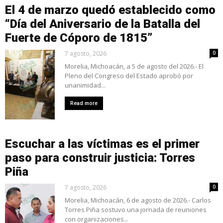
El 4 de marzo quedó establecido como
“Día del Aniversario de la Batalla del
Fuerte de Cóporo de 1815”
7 agosto, 2026
0
Morelia, Michoacán, a 5 de agosto del 2026.- El
Pleno del Congreso del Estado aprobó por
unanimidad...
Read more
Escuchar a las víctimas es el primer
paso para construir justicia: Torres
Piña
7 agosto, 2026
0
Morelia, Michoacán, 6 de agosto de 2026.- Carlos
Torres Piña sostuvo una jornada de reuniones
con organizaciones...