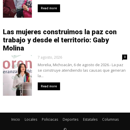
Read more
Las mujeres construimos la paz con
trabajo y desde el territorio: Gaby
Molina
7 agosto, 2026
0
Morelia, Michoacán, 6 de agosto de 2026.- La paz
se construye atendiendo las causas que generan
la...
Read more
Inicio
Locales
Policiacas
Deportes
Estatales
Columnas
©